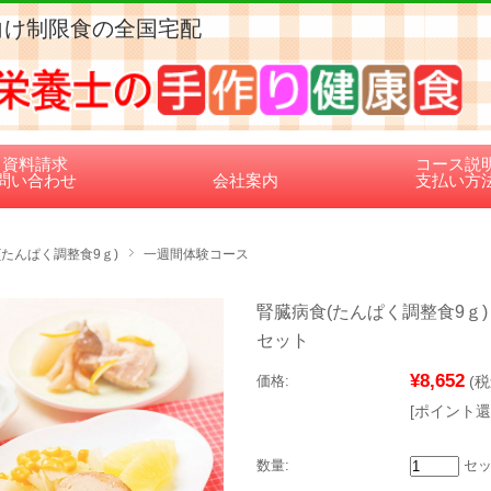
向け制限食の全国宅配
資料請求
コース説
問い合わせ
会社案内
支払い方
(たんぱく調整食9ｇ)
一週間体験コース
腎臓病食(たんぱく調整食9ｇ)
セット
¥8,652
価格:
(税
[ポイント還
数量:
セッ