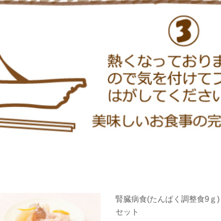
腎臓病食(たんぱく調整食9ｇ)
セット