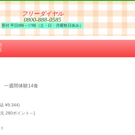
フリーダイヤル
0800-888-0585
受付 平日9時～17時（土・日・月曜祭日休み）
明
法
 一週間体験14食
込 ¥9,344)
元 280ポイント～]
ト