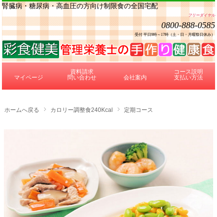
腎臓病・糖尿病・高血圧の方向け制限食の全国宅配
フリーダイヤル
0800-888-0585
受付 平日9時～17時（土・日・月曜祭日休み）
資料請求
コース説明
マイページ
問い合わせ
会社案内
支払い方法
ホームへ戻る
カロリー調整食240Kcal
定期コース