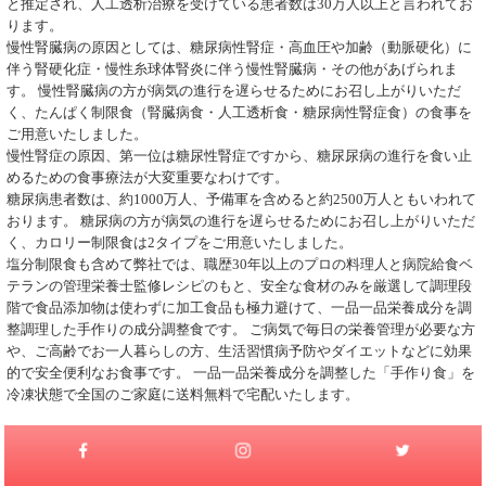
と推定され、人工透析治療を受けている患者数は30万人以上と言われてお
ります。
慢性腎臓病の原因としては、糖尿病性腎症・高血圧や加齢（動脈硬化）に
伴う腎硬化症・慢性糸球体腎炎に伴う慢性腎臓病・その他があげられま
す。 慢性腎臓病の方が病気の進行を遅らせるためにお召し上がりいただ
く、たんぱく制限食（腎臓病食・人工透析食・糖尿病性腎症食）の食事を
ご用意いたしました。
慢性腎症の原因、第一位は糖尿性腎症ですから、糖尿尿病の進行を食い止
めるための食事療法が大変重要なわけです。
糖尿病患者数は、約1000万人、予備軍を含めると約2500万人ともいわれて
おります。 糖尿病の方が病気の進行を遅らせるためにお召し上がりいただ
く、カロリー制限食は2タイプをご用意いたしました。
塩分制限食も含めて弊社では、職歴30年以上のプロの料理人と病院給食ベ
テランの管理栄養士監修レシピのもと、安全な食材のみを厳選して調理段
階で食品添加物は使わずに加工食品も極力避けて、一品一品栄養成分を調
整調理した手作りの成分調整食です。 ご病気で毎日の栄養管理が必要な方
や、ご高齢でお一人暮らしの方、生活習慣病予防やダイエットなどに効果
的で安全便利なお食事です。 一品一品栄養成分を調整した「手作り食」を
冷凍状態で全国のご家庭に送料無料で宅配いたします。