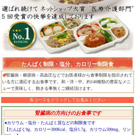
たんぱく制限・塩分、カロリー制限食
◆
腎臓病・糖尿病・高血圧などでお医者様から食事制限を指示されて
いる方に適応するお食事です。和・洋・中、約140種類の豊富なメニ
ューで美味しく、飽きる事無くご継続頂けます。
各コースをクリックしてお進みください
腎臓病の方向けのお食事です
●カリウム・塩分・たんぱく質などの制限食です
【たんぱく9g、カロリー300Kcal、塩分1.7g、カリウム500mg、リン