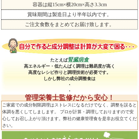
容器は縦15cm×横20cm×高さ3.3cm
賞味期間は製造日より半年以内です。
ご注文食数をまとめてお届け致します。
腎臓病食
たとえば
高エネルギー・低たんぱく調理は難易度が高く
高度なレシピ作りと調理技術が必要です。
しかし弊社の成分調整食は
・
・
管理栄養士監修だから安心！
ご家庭での成分制限調理はストレスになるだけでなく、調整を誤ると
体調を悪くしてしまします。 プロが計算・調理しておりますので安
心してお召し上がり頂けます。弊社の健康管理食を是非お役立てくだ
さい。