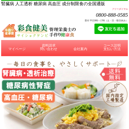
腎臓病 人工透析 糖尿病 高血圧 成分制限食の全国通販
フリーダイヤル
0800-888-0585
受付 平日9時～17時（土・日・祭日休み）
資料請求
コース説明
マイページ
問い合わせ
会社案内
支払い方法