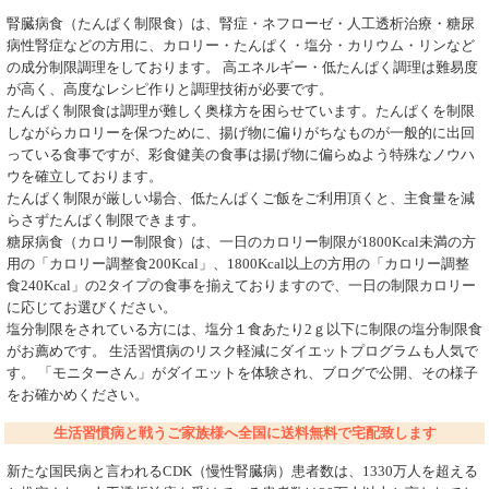
腎臓病食（たんぱく制限食）は、腎症・ネフローゼ・人工透析治療・糖尿
病性腎症などの方用に、カロリー・たんぱく・塩分・カリウム・リンなど
の成分制限調理をしております。 高エネルギー・低たんぱく調理は難易度
が高く、高度なレシピ作りと調理技術が必要です。
たんぱく制限食は調理が難しく奥様方を困らせています。たんぱくを制限
しながらカロリーを保つために、揚げ物に偏りがちなものが一般的に出回
っている食事ですが、彩食健美の食事は揚げ物に偏らぬよう特殊なノウハ
ウを確立しております。
たんぱく制限が厳しい場合、低たんぱくご飯をご利用頂くと、主食量を減
らさずたんぱく制限できます。
糖尿病食（カロリー制限食）は、一日のカロリー制限が1800Kcal未満の方
用の「カロリー調整食200Kcal」、1800Kcal以上の方用の「カロリー調整
食240Kcal」の2タイプの食事を揃えておりますので、一日の制限カロリー
に応じてお選びください。
塩分制限をされている方には、塩分１食あたり2ｇ以下に制限の塩分制限食
がお薦めです。 生活習慣病のリスク軽減にダイエットプログラムも人気で
す。 「モニターさん」がダイエットを体験され、ブログで公開、その様子
をお確かめください。
生活習慣病と戦うご家族様へ全国に送料無料で宅配致します
新たな国民病と言われるCDK（慢性腎臓病）患者数は、1330万人を超える