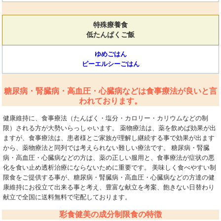
特殊療養食
低たんぱくご飯
ゆめごはん
ピーエルシーごはん
糖尿病・腎臓病・高血圧・心臓病などは食事療法が良いと言
われております。
健康維持に、食事療法（たんぱく・塩分・カロリー・カリウムなどの制
限）される方が大勢いらっしゃいます。 薬物療法は、薬を飲めば効果が出
ますが、食事療法は、患者様とご家族が理解し継続する事で効果が出ます
から、薬物療法と同列では考えられない難しい療法です。 糖尿病・腎臓
病・高血圧・心臓病などの方は、薬の正しい服用と、食事療法が症状の悪
化を食い止め透析治療にならないために重要です。 美味しく食べやすい制
限食をご提供する事が、糖尿病・腎臓病・高血圧・心臓病などの方達の健
康維持にお役立て出来る事と考え、豊富な献立を考案、飽きない日替わり
献立で全国に送料無料で宅配しております。
彩食健美の成分制限食の特徴